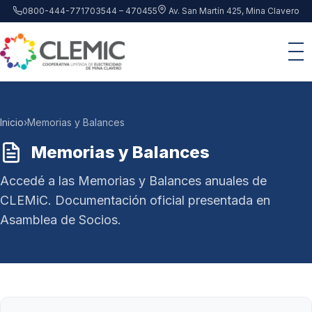
Saltar al contenido principal
0800-444-7717
03544 – 470455
Av. San Martín 425, Mina Clavero
Inicio
›
Memorias y Balances
Memorias y Balances
Accedé a las Memorias y Balances anuales de
CLEMiC. Documentación oficial presentada en
Asamblea de Socios.
Listado de Memorias y Balances