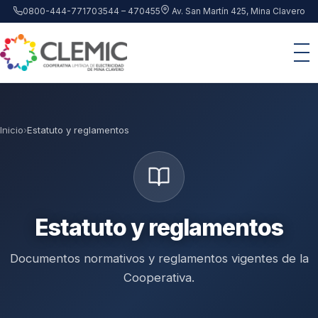
Saltar al contenido principal
0800-444-7717
03544 – 470455
Av. San Martín 425, Mina Clavero
Inicio
›
Estatuto y reglamentos
Estatuto y reglamentos
Documentos normativos y reglamentos vigentes de la
Cooperativa.