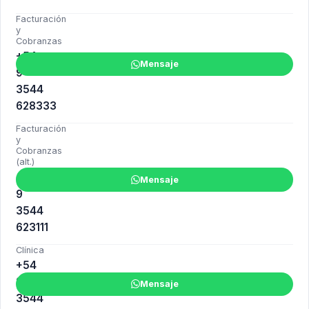
Facturación
y
Cobranzas
+54
Mensaje
9
3544
628333
Facturación
y
Cobranzas
(alt.)
+54
Mensaje
9
3544
623111
Clínica
+54
9
Mensaje
3544