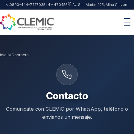
Saltar al contenido principal
0800-444-7717
03544 – 470455
Av. San Martín 425, Mina Clavero
Inicio
›
Contacto
Contacto
Comunicate con CLEMiC por WhatsApp, teléfono o
envianos un mensaje.