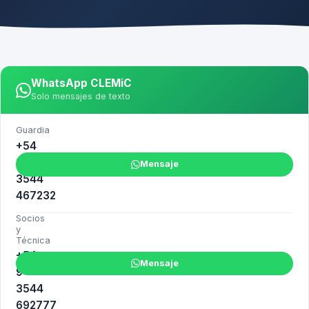
WhatsApp CLEMiC
Solo mensajes de texto
Guardia
+54
9
Mensaje
3544
467232
Socios
y
Técnica
+54
Mensaje
9
3544
692777