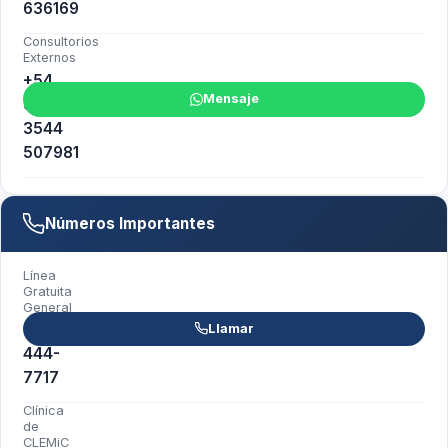
636169
Consultorios
Externos
+54
Mensaje
9
3544
507981
Números Importantes
Línea
Gratuita
General
0800-
Llamar
444-
7717
Clínica
de
CLEMiC