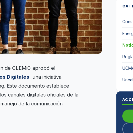
CAT
Conse
Energ
Noti
Regl
ión de CLEMiC aprobó el
UCM
os Digitales
, una iniciativa
Unca
ing. Este documento establece
s canales digitales oficiales de la
ACC
 manejo de la comunicación