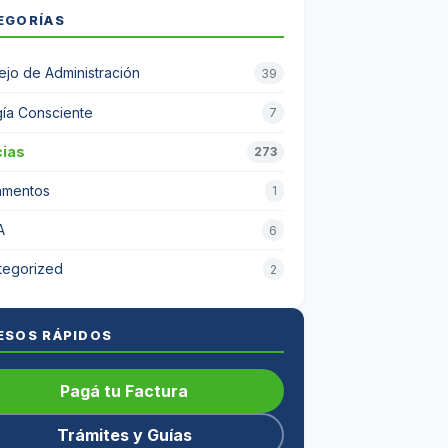
EGORÍAS
jo de Administración
39
ía Consciente
7
cias
273
amentos
1
A
6
tegorized
2
ESOS RÁPIDOS
Pagá tu Factura
Trámites y Guías