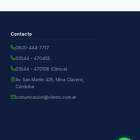
Contacto
0800-444-7717
03544 – 470455
03544 – 470108 (Clínica)
Av. San Martín 425, Mina Clavero,
Córdoba
comunicacion@clemic.com.ar