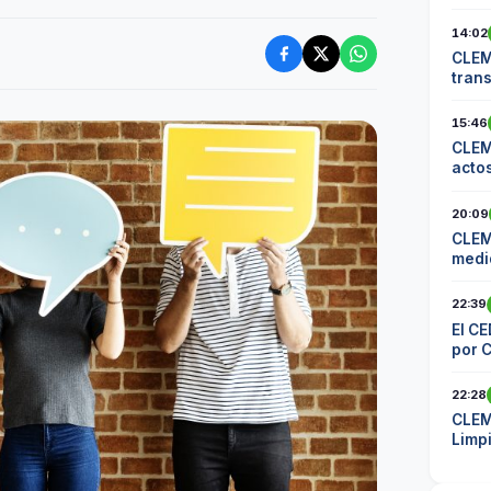
14:02
CLEM
tran
comu
15:46
CLEM
actos
20:09
CLEM
medid
los 
22:39
El CE
por 
22:28
CLEM
Limp
mater