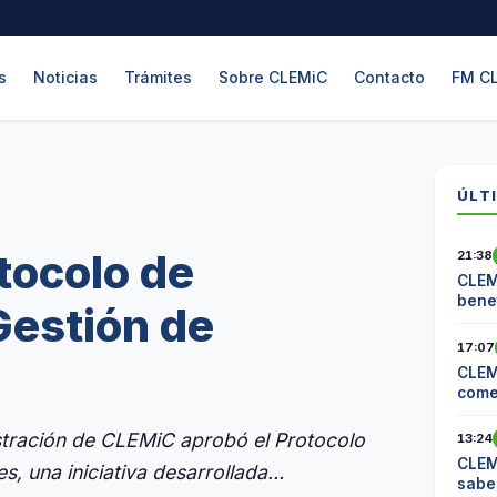
s
Noticias
Trámites
Sobre CLEMiC
Contacto
FM C
ÚLT
tocolo de
21:38
CLEM
benef
Gestión de
17:07
CLEM
come
Cite
istración de CLEMiC aprobó el Protocolo
13:24
CLEM
s, una iniciativa desarrollada…
sabe