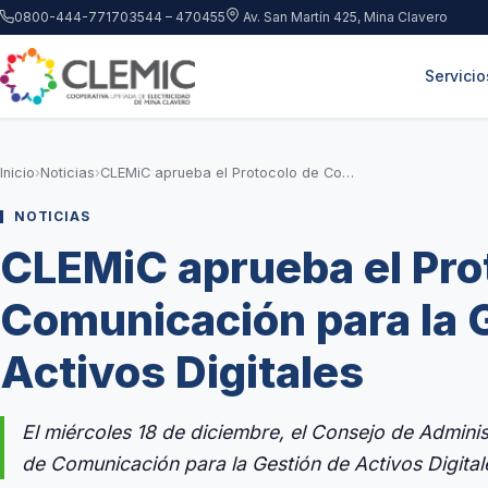
Saltar al contenido principal
0800-444-7717
03544 – 470455
Av. San Martín 425, Mina Clavero
Servicio
Inicio
›
Noticias
›
CLEMiC aprueba el Protocolo de Comunicación para la Gestión de Activos Digitales
NOTICIAS
CLEMiC aprueba el Pro
Comunicación para la 
Activos Digitales
El miércoles 18 de diciembre, el Consejo de Admin
de Comunicación para la Gestión de Activos Digitale