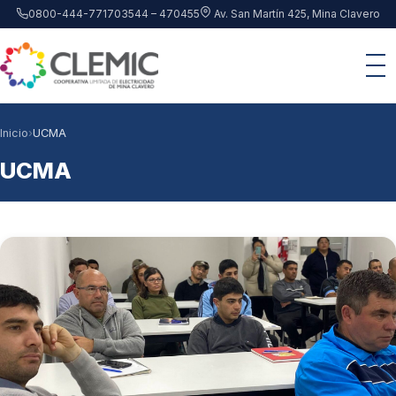
Saltar al contenido principal
0800-444-7717
03544 – 470455
Av. San Martín 425, Mina Clavero
Inicio
›
UCMA
UCMA