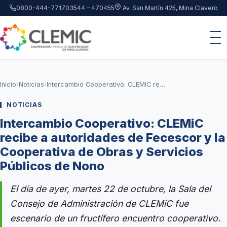
Saltar al contenido principal
0800-444-7717
03544 – 470455
Av. San Martín 425, Mina Clavero
Inicio
›
Noticias
›
Intercambio Cooperativo: CLEMiC recibe a autoridades de Fecescor y la Cooperativa de Obras y Servicios Públicos de Nono
NOTICIAS
Intercambio Cooperativo: CLEMiC
recibe a autoridades de Fecescor y la
Cooperativa de Obras y Servicios
Públicos de Nono
El día de ayer, martes 22 de octubre, la Sala del
Consejo de Administración de CLEMiC fue
escenario de un fructífero encuentro cooperativo.