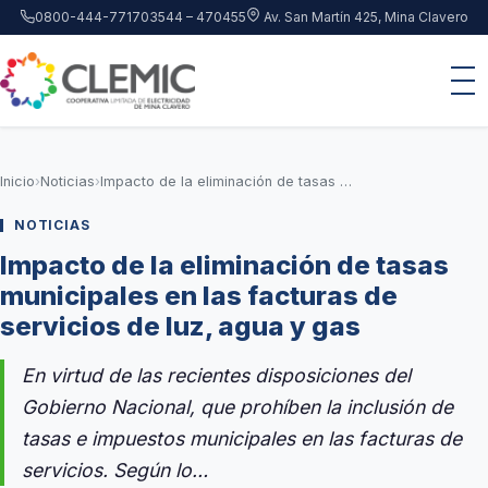
Saltar al contenido principal
0800-444-7717
03544 – 470455
Av. San Martín 425, Mina Clavero
Inicio
›
Noticias
›
Impacto de la eliminación de tasas municipales en las facturas de servicios de luz, agua y gas
NOTICIAS
Impacto de la eliminación de tasas
municipales en las facturas de
servicios de luz, agua y gas
En virtud de las recientes disposiciones del
Gobierno Nacional, que prohíben la inclusión de
tasas e impuestos municipales en las facturas de
servicios. Según lo…