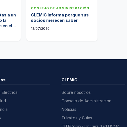
CONSEJO DE ADMINISTRACIÓN
tas a un
CLEMiC informa porque sus
 la
socios merecen saber
 en el
12/07/2026
ios
CLEMiC
 Eléctrica
Sobre nosotros
alud
Consejo de Administración
ncia
Noticias
o
Trámites y Guías
a
CITECoop / Universidad UCMA