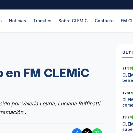
s
Noticias
Trámites
Sobre CLEMiC
Contacto
FM C
ÚLT
ro en FM CLEMiC
21:38
CLEM
benef
17:07
CLEM
ido por Valeria Leyria, Luciana Ruffinatti
come
Cite
ogramación…
13:24
CLEM
sabe