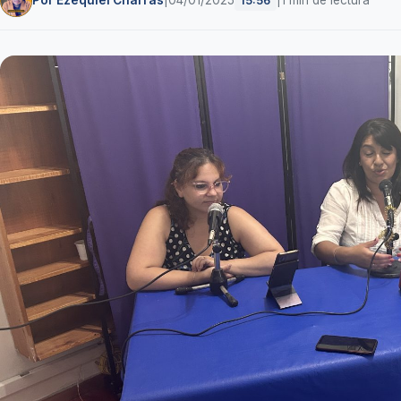
Por Ezequiel Charras
|
04/01/2025
|
1 min de lectura
15:56