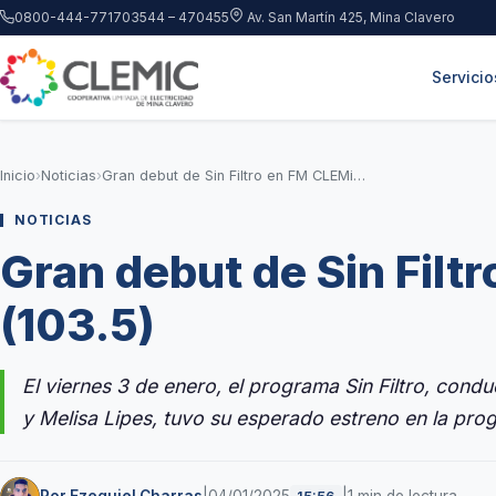
Saltar al contenido principal
0800-444-7717
03544 – 470455
Av. San Martín 425, Mina Clavero
Servicio
Inicio
›
Noticias
›
Gran debut de Sin Filtro en FM CLEMiC (103.5)
NOTICIAS
Gran debut de Sin Filt
(103.5)
El viernes 3 de enero, el programa Sin Filtro, conduc
y Melisa Lipes, tuvo su esperado estreno en la pr