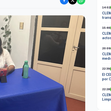
14:02
CLEM
tran
comu
15:46
CLEM
actos
20:09
CLEM
medid
los 
22:39
El CE
por 
22:28
CLEM
Limp
mater