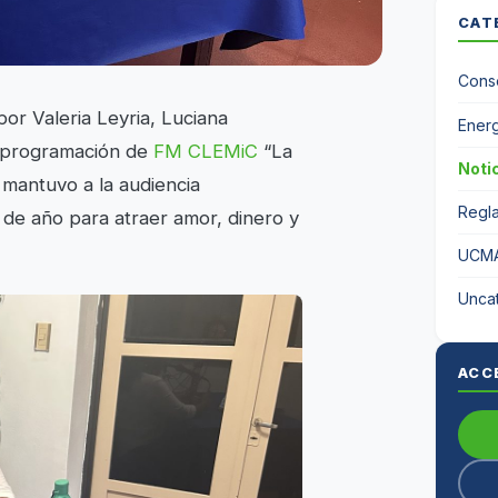
CAT
Conse
por Valeria Leyria, Luciana
Energ
la programación de
FM CLEMiC
“La
Noti
 mantuvo a la audiencia
Regl
n de año para atraer amor, dinero y
UCM
Unca
ACC