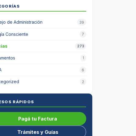
EGORÍAS
jo de Administración
39
ía Consciente
7
cias
273
amentos
1
A
6
tegorized
2
ESOS RÁPIDOS
Pagá tu Factura
Trámites y Guías