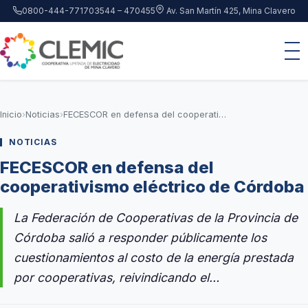
Saltar al contenido principal
0800-444-7717
03544 – 470455
Av. San Martín 425, Mina Clavero
Inicio
›
Noticias
›
FECESCOR en defensa del cooperativismo eléctrico de Córdoba
NOTICIAS
FECESCOR en defensa del
cooperativismo eléctrico de Córdoba
La Federación de Cooperativas de la Provincia de
Córdoba salió a responder públicamente los
cuestionamientos al costo de la energía prestada
por cooperativas, reivindicando el…