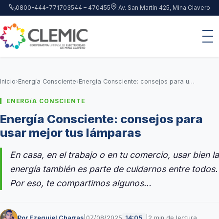
Saltar al contenido principal
0800-444-7717
03544 – 470455
Av. San Martín 425, Mina Clavero
Inicio
›
Energía Consciente
›
Energía Consciente: consejos para usar mejor tus lámparas
ENERGíA CONSCIENTE
Energía Consciente: consejos para
usar mejor tus lámparas
En casa, en el trabajo o en tu comercio, usar bien la
energía también es parte de cuidarnos entre todos.
Por eso, te compartimos algunos…
Por Ezequiel Charras
|
07/08/2025
|
2 min de lectura
14:05