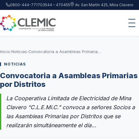
Saltar al contenido principal
0800-444-7717
03544 – 470455
Av. San Martín 425, Mina Clavero
Inicio
›
Noticias
›
Convocatoria a Asambleas Primarias por Distritos
NOTICIAS
Convocatoria a Asambleas Primarias
por Distritos
La Cooperativa Limitada de Electricidad de Mina
Clavero “C.L.E.Mi.C.” convoca a señores Socios a
las Asambleas Primarias por Distritos que se
realizarán simultáneamente el día…