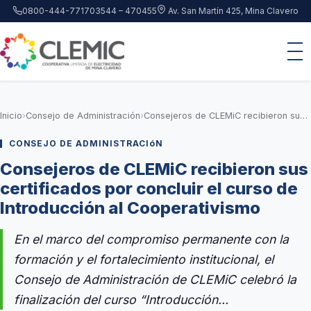
Saltar al contenido principal
0800-444-7717
03544 – 470455
Av. San Martín 425, Mina Clavero
Inicio
›
Consejo de Administración
›
Consejeros de CLEMiC recibieron sus certificados por concluir el curso de Introducción al Cooperativismo
CONSEJO DE ADMINISTRACIóN
Consejeros de CLEMiC recibieron sus
certificados por concluir el curso de
Introducción al Cooperativismo
En el marco del compromiso permanente con la
formación y el fortalecimiento institucional, el
Consejo de Administración de CLEMiC celebró la
finalización del curso “Introducción…