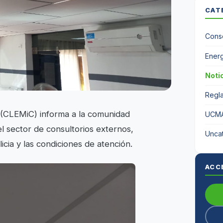
CAT
Conse
Energ
Noti
Regl
o (CLEMiC) informa a la comunidad
UCM
el sector de consultorios externos,
Unca
icia y las condiciones de atención.
ACC