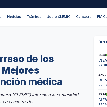
s
Noticias
Trámites
Sobre CLEMiC
Contacto
FM C
ÚLT
rraso de los
21:38
CLEM
benef
: Mejores
17:07
ención médica
CLEM
come
Cite
lavero (CLEMiC) informa a la comunidad
13:24
CLEM
so en el sector de…
sabe