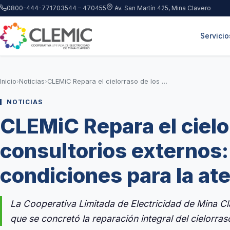
Saltar al contenido principal
0800-444-7717
03544 – 470455
Av. San Martín 425, Mina Clavero
Servicio
Inicio
›
Noticias
›
CLEMiC Repara el cielorraso de los consultorios externos: Mejores condiciones para la atención médica
NOTICIAS
CLEMiC Repara el cielo
consultorios externos
condiciones para la at
La Cooperativa Limitada de Electricidad de Mina C
que se concretó la reparación integral del cielorra