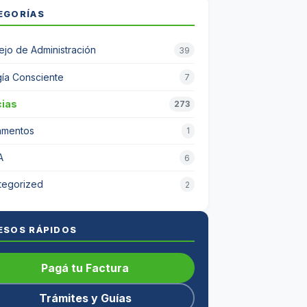
EGORÍAS
jo de Administración
39
ía Consciente
7
cias
273
amentos
1
A
6
tegorized
2
ESOS RÁPIDOS
Pagá tu Factura
Trámites y Guías