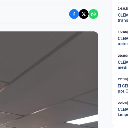
14:02
CLEM
tran
comu
15:46
CLEM
actos
20:09
CLEM
medid
los 
22:39
El CE
por 
22:28
CLEM
Limp
mater