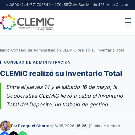
Saltar al contenido principal
0800-444-7717
03544 – 470455
Av. San Martín 425, Mina Clavero
Inicio
›
Consejo de Administración
›
CLEMiC realizó su Inventario Total
CONSEJO DE ADMINISTRACIóN
CLEMiC realizó su Inventario Total
Entre el jueves 14 y el sábado 16 de mayo, la
Cooperativa CLEMiC llevó a cabo el Inventario
Total del Depósito, un trabajo de gestión…
Por Ezequiel Charras
|
16/05/2026
|
3 min de lectura
16:26