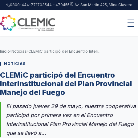
Saltar al contenido principal
0800-444-7717
03544 – 470455
Av. San Martín 425, Mina Clavero
Inicio
›
Noticias
›
CLEMiC participó del Encuentro Interinstitucional del Plan Provincial Manejo del Fuego
NOTICIAS
CLEMiC participó del Encuentro
Interinstitucional del Plan Provincial
Manejo del Fuego
El pasado jueves 29 de mayo, nuestra cooperativa
participó por primera vez en el Encuentro
Interinstitucional Plan Provincial Manejo del Fuego
que se llevó a…