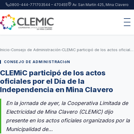
Saltar al contenido principal
0800-444-7717
03544 – 470455
Av. San Martín 425, Mina Clavero
Inicio
›
Consejo de Administración
›
CLEMiC participó de los actos oficiales por el Día de la Independencia en Mina Clavero
CONSEJO DE ADMINISTRACIóN
CLEMiC participó de los actos
oficiales por el Día de la
Independencia en Mina Clavero
En la jornada de ayer, la Cooperativa Limitada de
Electricidad de Mina Clavero (CLEMiC) dijo
presente en los actos oficiales organizados por la
Municipalidad de…