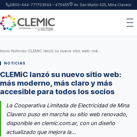
Saltar al contenido principal
0800-444-7717
03544 – 470455
Av. San Martín 425, Mina Clavero
Inicio
›
Noticias
›
CLEMiC lanzó su nuevo sitio web: más moderno, más claro y más accesible para todos los socios
NOTICIAS
CLEMiC lanzó su nuevo sitio web:
más moderno, más claro y más
accesible para todos los socios
La Cooperativa Limitada de Electricidad de Mina
Clavero puso en marcha su sitio web renovado,
disponible en clemic.com.ar, con un diseño
actualizado que mejora la…