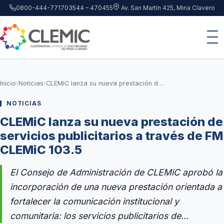
Saltar al contenido principal
0800-444-7717
03544 – 470455
Av. San Martín 425, Mina Clavero
Inicio
›
Noticias
›
CLEMiC lanza su nueva prestación de servicios publicitarios a través de FM CLEMiC 103.5
NOTICIAS
CLEMiC lanza su nueva prestación de
servicios publicitarios a través de FM
CLEMiC 103.5
El Consejo de Administración de CLEMiC aprobó la
incorporación de una nueva prestación orientada a
fortalecer la comunicación institucional y
comunitaria: los servicios publicitarios de…