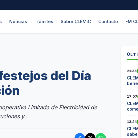
s
Noticias
Trámites
Sobre CLEMiC
Contacto
FM C
ÚLT
estejos del Día
21:38
CLEM
benef
ción
17:07
CLEM
Cooperativa Limitada de Electricidad de
come
Cite
tuciones y…
13:24
CLEM
sabe