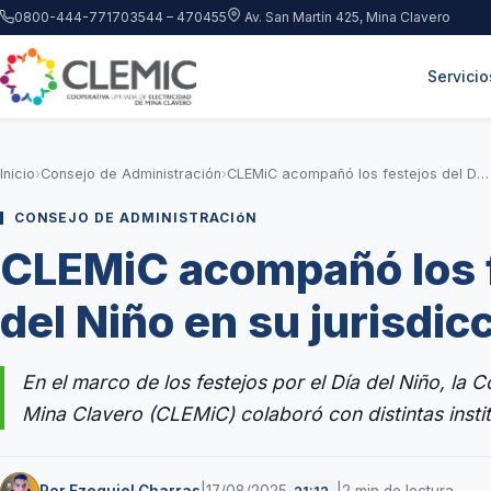
Saltar al contenido principal
0800-444-7717
03544 – 470455
Av. San Martín 425, Mina Clavero
Servicio
Inicio
›
Consejo de Administración
›
CLEMiC acompañó los festejos del Día del Niño en su jurisdicción
CONSEJO DE ADMINISTRACIóN
CLEMiC acompañó los f
del Niño en su jurisdic
En el marco de los festejos por el Día del Niño, la 
Mina Clavero (CLEMiC) colaboró con distintas insti