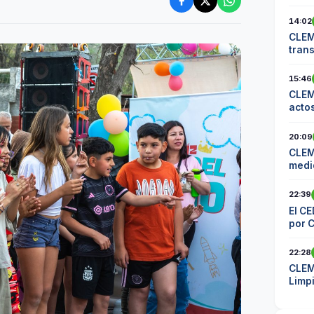
14:02
CLEM
tran
comu
15:46
CLEM
actos
20:09
CLEM
medid
los 
22:39
El CE
por 
22:28
CLEM
Limp
mater