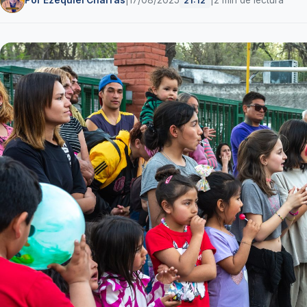
Por Ezequiel Charras
|
17/08/2025
|
2 min de lectura
21:12