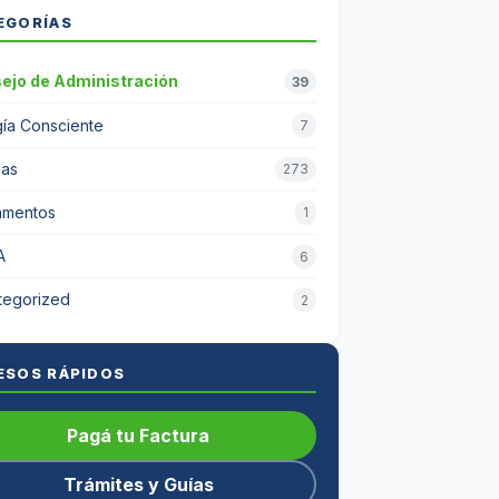
EGORÍAS
ejo de Administración
39
ía Consciente
7
ias
273
amentos
1
A
6
tegorized
2
ESOS RÁPIDOS
Pagá tu Factura
Trámites y Guías