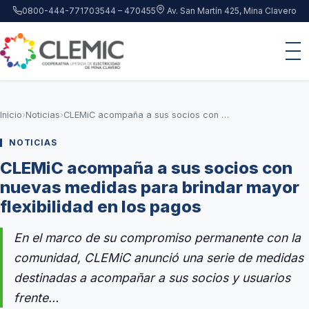
Saltar al contenido principal
0800-444-7717
03544 – 470455
Av. San Martín 425, Mina Clavero
Inicio
›
Noticias
›
CLEMiC acompaña a sus socios con nuevas medidas para brindar mayor flexibilidad en los pagos
NOTICIAS
CLEMiC acompaña a sus socios con
nuevas medidas para brindar mayor
flexibilidad en los pagos
En el marco de su compromiso permanente con la
comunidad, CLEMiC anunció una serie de medidas
destinadas a acompañar a sus socios y usuarios
frente…