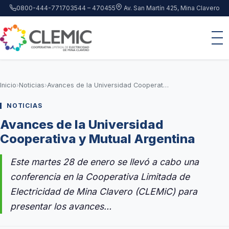
Saltar al contenido principal
0800-444-7717
03544 – 470455
Av. San Martín 425, Mina Clavero
Inicio
›
Noticias
›
Avances de la Universidad Cooperativa y Mutual Argentina
NOTICIAS
Avances de la Universidad
Cooperativa y Mutual Argentina
Este martes 28 de enero se llevó a cabo una
conferencia en la Cooperativa Limitada de
Electricidad de Mina Clavero (CLEMiC) para
presentar los avances…