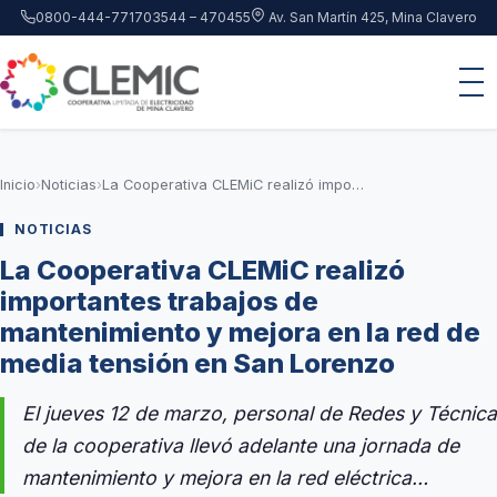
Saltar al contenido principal
0800-444-7717
03544 – 470455
Av. San Martín 425, Mina Clavero
Inicio
›
Noticias
›
La Cooperativa CLEMiC realizó importantes trabajos de mantenimiento y mejora en la red de media tensión en San Lorenzo
NOTICIAS
La Cooperativa CLEMiC realizó
importantes trabajos de
mantenimiento y mejora en la red de
media tensión en San Lorenzo
El jueves 12 de marzo, personal de Redes y Técnica
de la cooperativa llevó adelante una jornada de
mantenimiento y mejora en la red eléctrica…