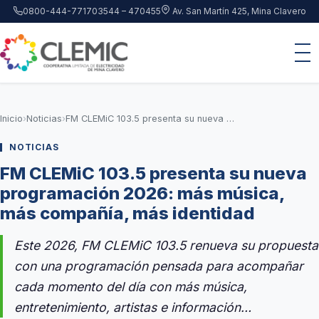
Saltar al contenido principal
0800-444-7717
03544 – 470455
Av. San Martín 425, Mina Clavero
Inicio
›
Noticias
›
FM CLEMiC 103.5 presenta su nueva programación 2026: más música, más compañía, más identidad
NOTICIAS
FM CLEMiC 103.5 presenta su nueva
programación 2026: más música,
más compañía, más identidad
Este 2026, FM CLEMiC 103.5 renueva su propuesta
con una programación pensada para acompañar
cada momento del día con más música,
entretenimiento, artistas e información…