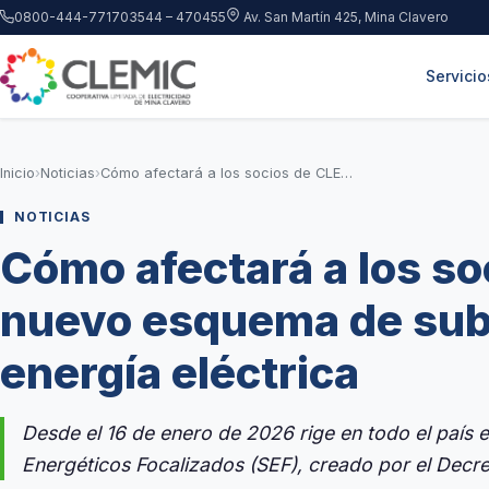
Saltar al contenido principal
0800-444-7717
03544 – 470455
Av. San Martín 425, Mina Clavero
Servicio
Inicio
›
Noticias
›
Cómo afectará a los socios de CLEMiC el nuevo esquema de subsidios a la energía eléctrica
NOTICIAS
Cómo afectará a los so
nuevo esquema de subs
energía eléctrica
Desde el 16 de enero de 2026 rige en todo el país 
Energéticos Focalizados (SEF), creado por el Dec