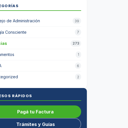
EGORÍAS
jo de Administración
39
ía Consciente
7
cias
273
amentos
1
A
6
tegorized
2
ESOS RÁPIDOS
Pagá tu Factura
Trámites y Guías