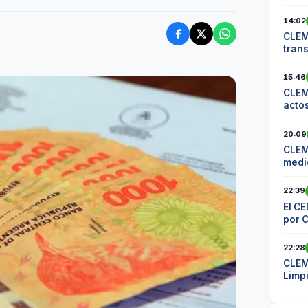
14:02
CLEM
tran
comu
15:46
CLEM
actos
20:09
CLEM
medid
los 
22:39
El CE
por 
22:28
CLEM
Limp
mater