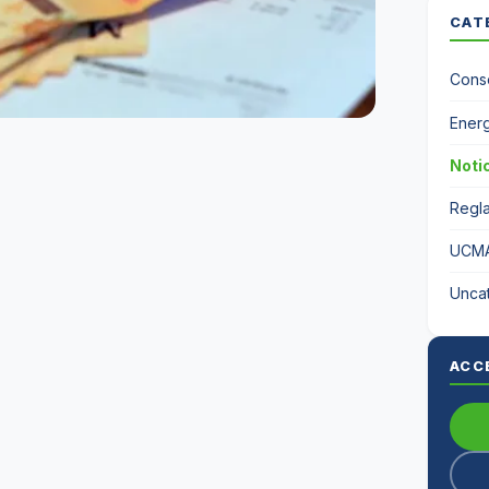
CAT
Conse
Energ
Noti
Regl
UCM
Unca
ACC