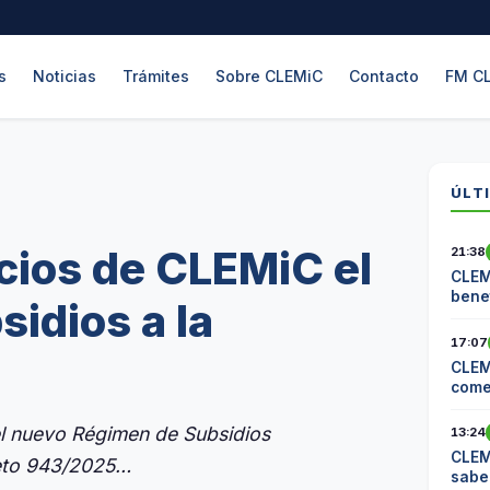
s
Noticias
Trámites
Sobre CLEMiC
Contacto
FM C
ÚLT
cios de CLEMiC el
21:38
CLEM
benef
idios a la
17:07
CLEM
come
Cite
el nuevo Régimen de Subsidios
13:24
CLEM
reto 943/2025…
sabe