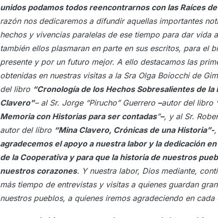
unidos podamos todos reencontrarnos con las Raíces de
razón nos dedicaremos a difundir aquellas importantes not
hechos y vivencias paralelas de ese tiempo para dar vida al
también ellos plasmaran en parte en sus escritos, para el b
presente y por un futuro mejor. A ello destacamos las prim
obtenidas en nuestras visitas a la Sra Olga Boiocchi de Gi
del libro
“Cronología de los Hechos Sobresalientes de la 
Clavero”
– al Sr. Jorge “Pirucho” Guerrero
–
autor del libro
Memoria con Historias para ser contadas
”
–
, y al Sr. Rob
autor del libro
“Mina Clavero, Crónicas de una Historia”-
,
agradecemos el apoyo a nuestra labor y la dedicación en 
de la Cooperativa y para que la historia de nuestros pueb
nuestros corazones
.
Y nuestra labor, Dios mediante, con
más tiempo de entrevistas y visitas a quienes guardan gran 
nuestros pueblos, a quienes iremos agradeciendo en cada ca