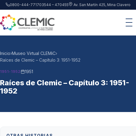
Saltar al contenido principal
0800-444-7717
03544 – 470455
Av. San Martín 425, Mina Clavero
Inicio
›
Museo Virtual CLEMiC
›
Raíces de Clemic – Capítulo 3: 1951-1952
1951
1951-1952
Raíces de Clemic – Capítulo 3: 1951-
1952
OTRAS HISTORIAS